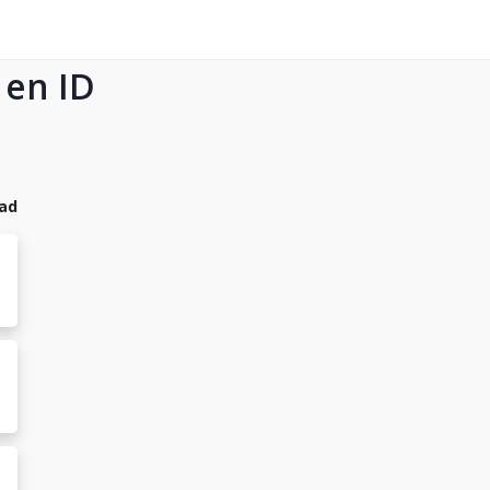
 en ID
dad